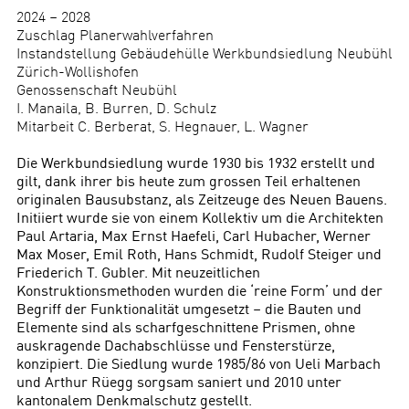
2024 – 2028
Zuschlag Planerwahlverfahren
Instandstellung Gebäudehülle Werkbundsiedlung Neubühl
Zürich-Wollishofen
Genossenschaft Neubühl
I. Manaila, B. Burren, D. Schulz
Mitarbeit C. Berberat, S. Hegnauer, L. Wagner
Die Werkbundsiedlung wurde 1930 bis 1932 erstellt und
gilt, dank ihrer bis heute zum grossen Teil erhaltenen
originalen Bausubstanz, als Zeitzeuge des Neuen Bauens.
Initiiert wurde sie von einem Kollektiv um die Architekten
Paul Artaria, Max Ernst Haefeli, Carl Hubacher, Werner
Max Moser, Emil Roth, Hans Schmidt, Rudolf Steiger und
Friederich T. Gubler. Mit neuzeitlichen
Konstruktionsmethoden wurden die ‘reine Form’ und der
Begriff der Funktionalität umgesetzt – die Bauten und
Elemente sind als scharfgeschnittene Prismen, ohne
auskragende Dachabschlüsse und Fensterstürze,
konzipiert. Die Siedlung wurde 1985/86 von Ueli Marbach
und Arthur Rüegg sorgsam saniert und 2010 unter
kantonalem Denkmalschutz gestellt.